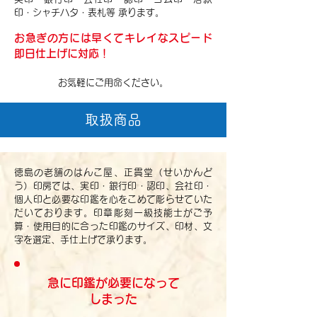
印・シャチハタ・表札等 承ります。
お急ぎの方には早くてキレイなスピード
即日仕上げに対応！
お気軽にご用命ください。
取扱商品
徳島の老舗のはんこ屋、正貫堂（せいかんど
う）印房では、実印・銀行印・認印、会社印・
個人印と必要な印鑑を心をこめて彫らせていた
だいております。印章彫刻一級技能士がご予
算・使用目的に合った印鑑のサイズ、印材、文
字を選定、手仕上げで承ります。
急に印鑑が必要になって
しまった