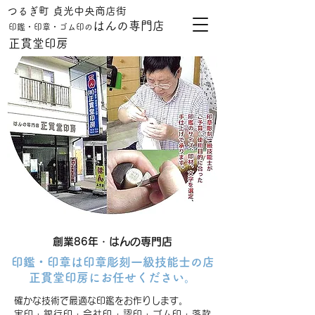
つるぎ町 貞光中央商店街
はんの専門店
印鑑・印章・ゴム印の
正貫堂印房
創業86年・はんの専門店
印鑑・印章は印章彫刻一級技能士の店
正貫堂印房にお任せください。
確かな技術で最適な印鑑をお作りします。
実印・銀行印・会社印・認印・ゴム印・落款