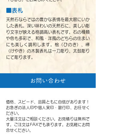
■表札
天然石ならではの豊かな表情を最大限にいか
した表札。深い味わいの天然石に、美しい彫
り文字が映える格調高い表札です。石の種類
や色も多彩で、和風・洋風のどちらの住まい
にも美しく調和します。桧（ひのき）、欅
（けやき）の木製表札は一刀彫り、太鼓彫り
にて彫ります。
お問い合わせ
価格、スピード、品質ともに自信があります！
お急ぎの法人印や個人実印・銀行印、お任せく
ださい。
大量注文はご相談ください。お見積りは無料で
す。ご注文はFAXでも承ります。お気軽にお問
合せください。