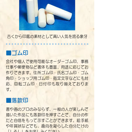
古くから印鑑の素材として高い人気を誇る象牙
■ゴム印
会社や個人で使用可能なオーダーゴム印、事務
仕事や郵便物など書体も豊富、用途に応じてお
作りできます。住所ゴム印・氏名ゴム印・ゴム
角印・ショップ用ゴム印・指定文字などにも対
応、回転ゴム印・日付印も取り揃えておりま
す。
■落款印
書や画のプロのみならず、一般の人が楽しんで
描いた作品にも落款印を押すことで、自分の作
だと自信をもって示すことができます。絵手紙
や年賀状などでも、趣向を凝らした自分だけの
「しるし」をお楽しみください。