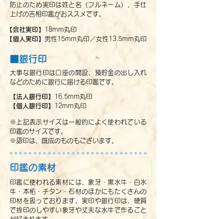
防止のため実印は姓と名（フルネーム）、手仕
上げの吉相印鑑がおススメです。
【会社実印】
18mm丸印
【個人実印】
男性15mm丸印／女性13.5mm丸印
■銀行印
大事な銀行印は口座の開設、預貯金の出し入れ
などのために銀行に届ける印鑑です。
【法人銀行印】
16.5mm丸印
【個人銀行印】
12mm丸印
※上記表示サイズは一般的によく使われている
印鑑のサイズです。
※認印は、既成のものもございます。
印鑑の素材
印鑑に使われる素材には、象牙・黒水牛・白水
牛・本柘・チタン・石材のほかにもたくさんの
印材を扱っております。実印や銀行印は、硬質
で捺印のしやすい象牙や丈夫な水牛で作ること